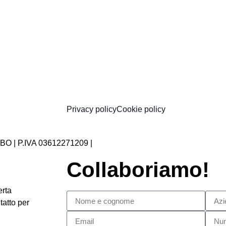
Privacy policy
Cookie policy
 BO | P.IVA
03612271209 |
info@matteogamberini.it
Collaboriamo!
erta
tatto per